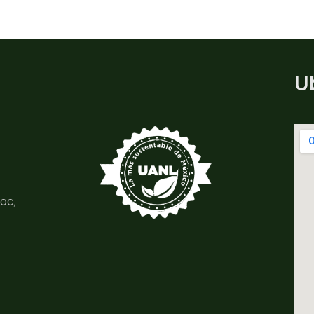
U
moc,