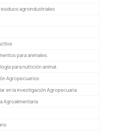
esiduos agroindustriales
uctiva
limentos para animales.
logía para nutrición animal.
ión Agropecuarios
lar en la investigación Agropecuaria
ía Agroalimentaria
ario