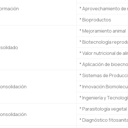
formación
* Aprovechamiento de r
* Bioproductos
* Mejoramiento animal
* Biotecnología reprod
solidado
* Valor nutricional de a
* Aplicación de bioecno
* Sistemas de Producc
consolidación
* Innovación Biomolecu
* Ingeniería y Tecnolog
* Parasitología vegetal
consolidación
* Diagnóstico fitosanit