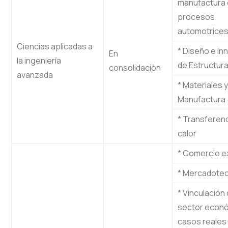
manufactura
procesos
automotrice
Ciencias aplicadas a
* Diseño e In
En
la ingeniería
de Estructur
consolidación
avanzada
* Materiales y
Manufactura
* Transferenc
calor
* Comercio e
* Mercadotec
* Vinculación
sector econ
casos reales