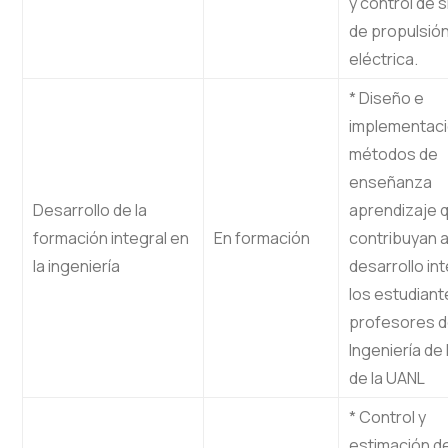
y control de 
de propulsió
eléctrica.
* Diseño e
implementaci
métodos de
enseñanza
Desarrollo de la
aprendizaje 
formación integral en
En formación
contribuyan a
la ingeniería
desarrollo in
los estudiant
profesores 
Ingeniería de 
de la UANL
* Control y
estimación d