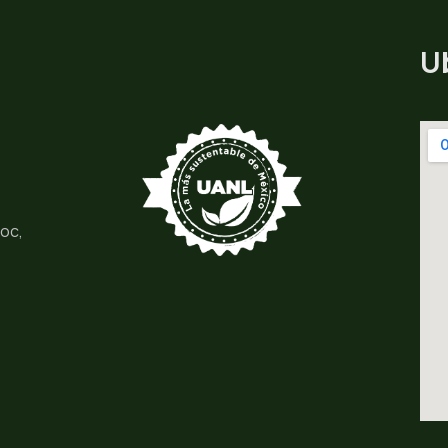
U
moc,