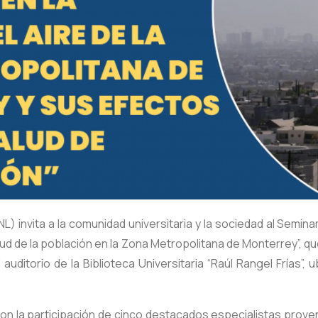
invita a la comunidad universitaria y la sociedad al Seminar
alud de la población en la Zona Metropolitana de Monterrey”, qu
 auditorio de la Biblioteca Universitaria “Raúl Rangel Frías”,
 la participación de cinco destacados especialistas proven