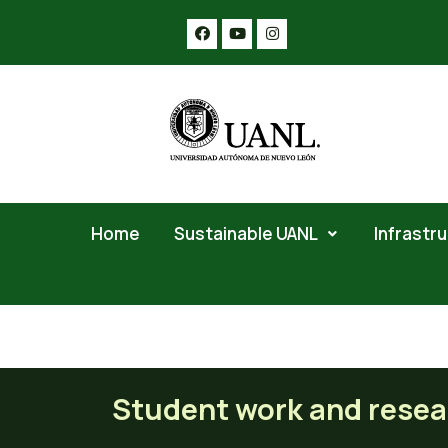
Home
Sustainable UANL
Infrastr
Student work and research
Student work and resea