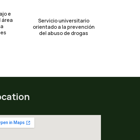
ajo e
l área
Servicio universitario
la
orientado a la prevención
tes
del abuso de drogas
ocation