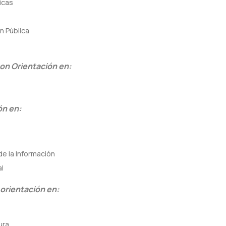
icas
n Pública
con Orientación en:
ón en:
de la Información
al
 orientación en:
ura