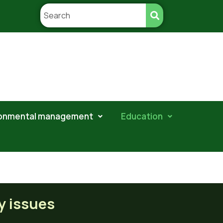
ronmental management
Education
ty issues