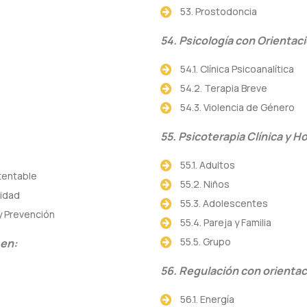
53. Prostodoncia
54. Psicología con Orientac
54.1. Clínica Psicoanalítica
54.2. Terapia Breve
54.3. Violencia de Género
55. Psicoterapia Clínica y H
55.1. Adultos
stentable
55.2. Niños
lidad
55.3. Adolescentes
 y Prevención
55.4. Pareja y Familia
55.5. Grupo
 en:
56. Regulación con orientac
56.1. Energía