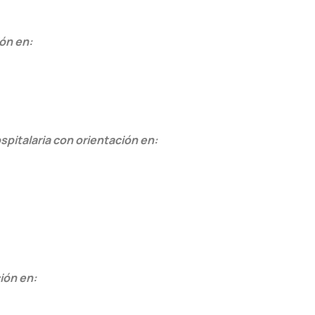
ión en:
ospitalaria con orientación en:
ión en: