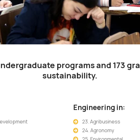
 undergraduate programs and 173 gra
sustainability.
Engineering in:
 Development
23. Agribusiness
24. Agronomy
25. Environmental