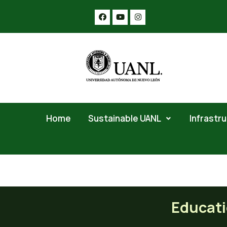
Home
Sustainable UANL
Infrastr
Educational offer linked to
Educatio