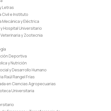
ía
 y Letras
 Civil e Instituto
ía Mecánica y Eléctrica
y Hospital Universitario
 Veterinaria y Zootecnia
ogía
ación Deportiva
lica y Nutrición
Social y Desarrollo Humano
ria Raúl Rangel Frías
izada en Ciencias Agropecuarias
ioteca Universitaria
rsitario