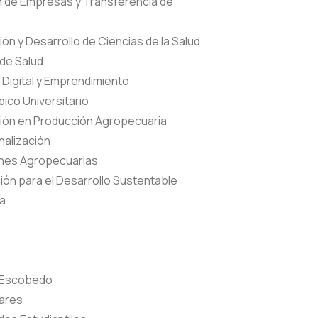
n de Empresas y Transferencia de
ión y Desarrollo de Ciencias de la Salud
 de Salud
 Digital y Emprendimiento
pico Universitario
ción en Producción Agropecuaria
nalización
ones Agropecuarias
ión para el Desarrollo Sustentable
ia
s Escobedo
nares