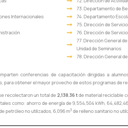
icas
72. Dirección de Activid
73. Departamento de B
ciones Internacionales
74. Departamento Escola
75. Dirección de Servici
nistración
76. Dirección de Servic
77. Dirección General de
Unidad de Seminarios
78. Dirección General de
mparten conferencias de capacitación dirigidas a alumno
os, para obtener el mayor provecho de estos programas de rec
se recolectaron un total de
2,138.36 t
de material reciclable c
 tales como: ahorro de energía de 9,554,504 kWh, 64,482,4
3
de petróleo no utilizados, 6,096 m
de relleno sanitario no util