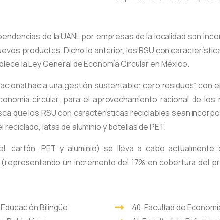
pendencias de la UANL por empresas de la localidad son in
nuevos productos. Dicho lo anterior, los RSU con característi
blece la Ley General de Economía Circular en México.
nacional hacia una gestión sustentable: cero residuos” con el
nomía circular, para el aprovechamiento racional de los r
usca que los RSU con características reciclables sean incorp
reciclado, latas de aluminio y botellas de PET.
apel, cartón, PET y aluminio) se lleva a cabo actualment
(representando un incremento del 17% en cobertura del pr
e Educación Bilingüe
40. Facultad de Economí